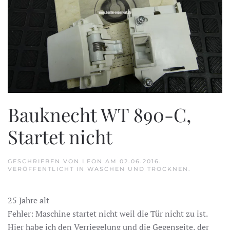
Bauknecht WT 890-C,
Startet nicht
GESCHRIEBEN VON
LEON
AM
02.06.2016
.
VERÖFFENTLICHT IN
WASCHEN UND TROCKNEN
.
25 Jahre alt
Fehler: Maschine startet nicht weil die Tür nicht zu ist.
Hier habe ich den Verriegelung und die Gegenseite, der