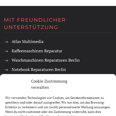
MIT FREUNDLICHER
UNTERSTÜTZUNG
Atlas Multimedia
Kaffeemaschinen Reparatur
Waschmaschinen Reparaturen Berlin
Notebook Reparaturen Berlin
Cookie-Zustimmung
ÄNDERUNG AB 5. DEZEMBER 2018
verwalten
Mit freundlicher Unterstützung von Atlas Multimedia
Wir verwenden Technologien wie Cookies, um Geräteinformationen zu
Berlin. Eine Idee und Ausführung von Leon.
speichern und/oder darauf zuzugreifen. Wir tun dies, um das Browsing-
Erlebnis zu verbessern und um (nicht) personalisierte Werbung anzuzeigen.
Die Seite befindet sich momentan im Umbau. Ältere Texte
Wenn du nicht zustimmst oder die Zustimmung widerrufst, kann dies